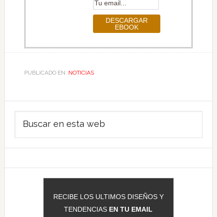
PUBLICADO EN:
NOTICIAS
Barra
Buscar
lateral
en
principal
esta
web
RECIBE LOS ULTIMOS DISEÑOS Y
TENDENCIAS
EN TU EMAIL