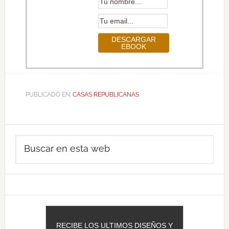
PUBLICADO EN:
CASAS REPUBLICANAS
Barra
Buscar
lateral
en
principal
esta
web
RECIBE LOS ULTIMOS DISEÑOS Y