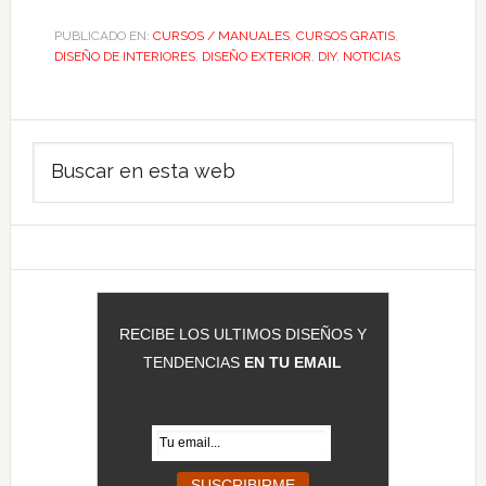
PUBLICADO EN:
CURSOS / MANUALES
,
CURSOS GRATIS
,
DISEÑO DE INTERIORES
,
DISEÑO EXTERIOR
,
DIY
,
NOTICIAS
Barra
Buscar
lateral
en
principal
esta
web
RECIBE LOS ULTIMOS DISEÑOS Y
TENDENCIAS
EN TU EMAIL