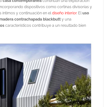
la
casa contemporánea
continúan una exploración
, incorporando dispositivos como cortinas divisorias y
 íntimos y continuación en el
diseño interior
. El
uso
madera contrachapada blackbutt
y una
eos
característicos contribuye a un resultado bien