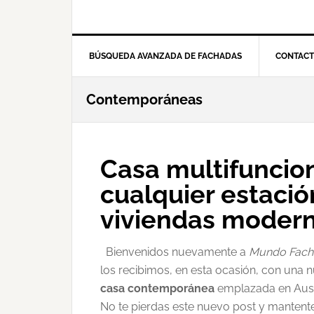
BÚSQUEDA AVANZADA DE FACHADAS
CONTAC
Contemporáneas
Casa multifuncion
cualquier estació
viviendas moder
Bienvenidos nuevamente a
Mundo Fach
los recibimos, en esta ocasión, con una n
casa contemporánea
emplazada en Austra
No te pierdas este nuevo post y mantent