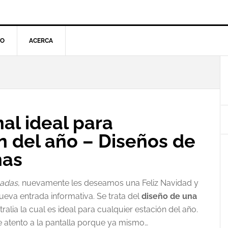
TO
ACERCA
l
p
al ideal para
n del año – Diseños de
nas
adas
, nuevamente les deseamos una Feliz Navidad y
ueva entrada informativa. Se trata del
diseño de una
lia la cual es ideal para cualquier estación del año.
e atento a la pantalla porque ya mismo…